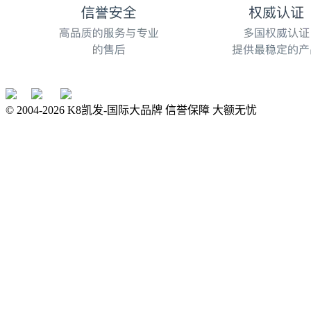
© 2004-
2026
K8凯发-国际大品牌 信誉保障 大额无忧