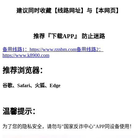
建议同时收藏【线路网址】与【本网页】
推荐『下载APP』 防止迷路
备用线路
1
：
https://www.rznbm.com
备用线路
2
：
https://www.k8900.com
推荐浏览器：
谷歌、Safari、火狐、Edge
温馨提示：
为了您的隐私安全，请勿与"国家反诈中心"APP同设备使用！