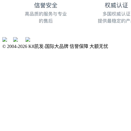
© 2004-
2026
K8凯发-国际大品牌 信誉保障 大额无忧