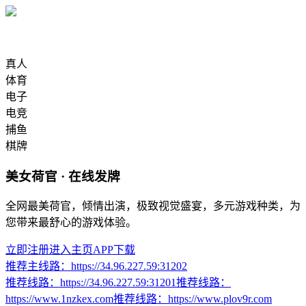
真人
体育
电子
电竞
捕鱼
棋牌
美女荷官 · 在线发牌
全网最美荷官，倾情出演，极致视觉盛宴，多元游戏种类，为
您带来最舒心的游戏体验。
立即注册
进入主页
APP下载
推荐主线路：
https://34.96.227.59:31202
推荐线路：
https://34.96.227.59:31201
推荐线路：
https://www.1nzkex.com
推荐线路：
https://www.plov9r.com