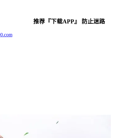
推荐『下载APP』 防止迷路
00.com