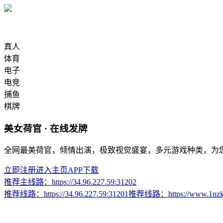
真人
体育
电子
电竞
捕鱼
棋牌
美女荷官 · 在线发牌
全网最美荷官，倾情出演，极致视觉盛宴，多元游戏种类，为
立即注册
进入主页
APP下载
推荐主线路：
https://34.96.227.59:31202
推荐线路：
https://34.96.227.59:31201
推荐线路：
https://www.1nz