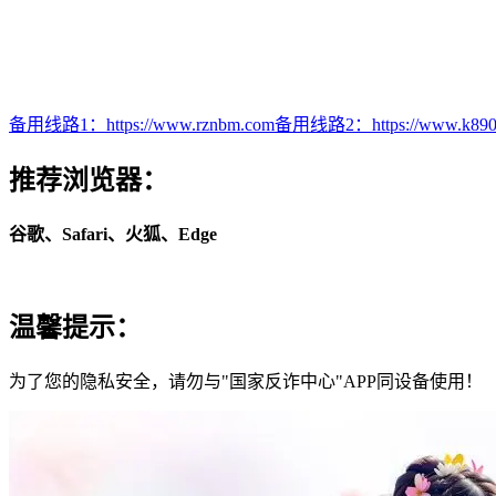
备用线路
1
：
https://www.rznbm.com
备用线路
2
：
https://www.k89
推荐浏览器：
谷歌、Safari、火狐、Edge
温馨提示：
为了您的隐私安全，请勿与"国家反诈中心"APP同设备使用！