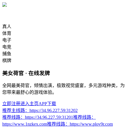
真人
体育
电子
电竞
捕鱼
棋牌
美女荷官 · 在线发牌
全网最美荷官，倾情出演，极致视觉盛宴，多元游戏种类，为
您带来最舒心的游戏体验。
立即注册
进入主页
APP下载
推荐主线路：
https://34.96.227.59:31202
推荐线路：
https://34.96.227.59:31201
推荐线路：
https://www.1nzkex.com
推荐线路：
https://www.plov9r.com