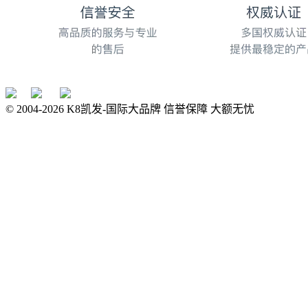
© 2004-
2026
K8凯发-国际大品牌 信誉保障 大额无忧