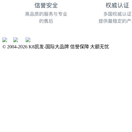
© 2004-
2026
K8凯发-国际大品牌 信誉保障 大额无忧