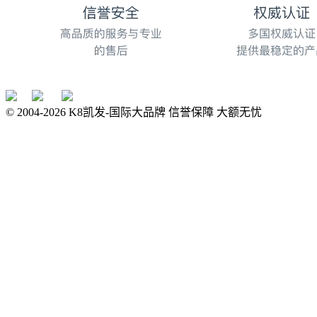
© 2004-
2026
K8凯发-国际大品牌 信誉保障 大额无忧